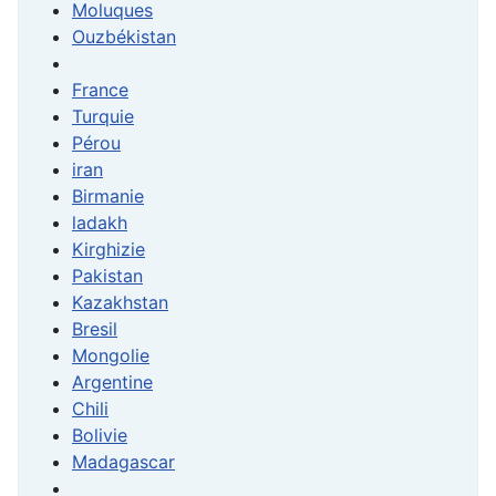
Moluques
Ouzbékistan
France
Turquie
Pérou
iran
Birmanie
ladakh
Kirghizie
Pakistan
Kazakhstan
Bresil
Mongolie
Argentine
Chili
Bolivie
Madagascar