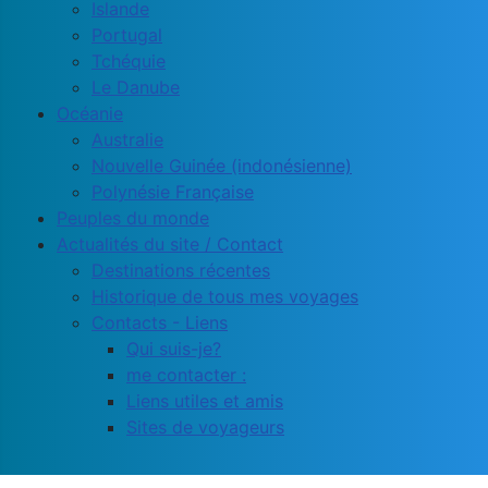
Islande
Portugal
Tchéquie
Le Danube
Océanie
Australie
Nouvelle Guinée (indonésienne)
Polynésie Française
Peuples du monde
Actualités du site / Contact
Destinations récentes
Historique de tous mes voyages
Contacts - Liens
Qui suis-je?
me contacter :
Liens utiles et amis
Sites de voyageurs