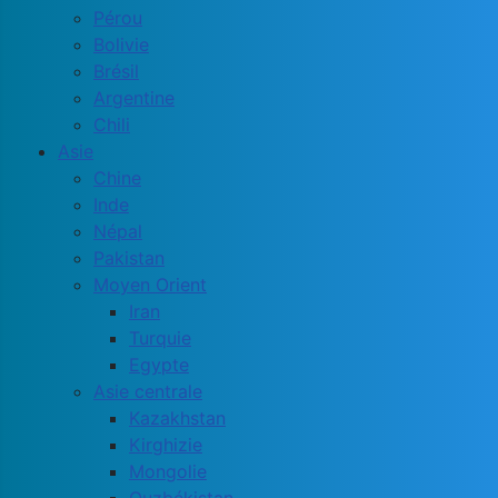
Pérou
Bolivie
Brésil
Argentine
Chili
Asie
Chine
Inde
Népal
Pakistan
Moyen Orient
Iran
Turquie
Egypte
Asie centrale
Kazakhstan
Kirghizie
Mongolie