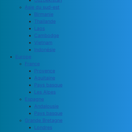
Ouzbékistan
Asie du sud-est
Birmanie
Thailande
Laos
Cambodge
Vietnam
Indonésie
Europe
France
Provence
Aquitaine
Pays basque
Les Alpes
Espagne
Andalousie
Pays basque
Grande Bretagne
Londres