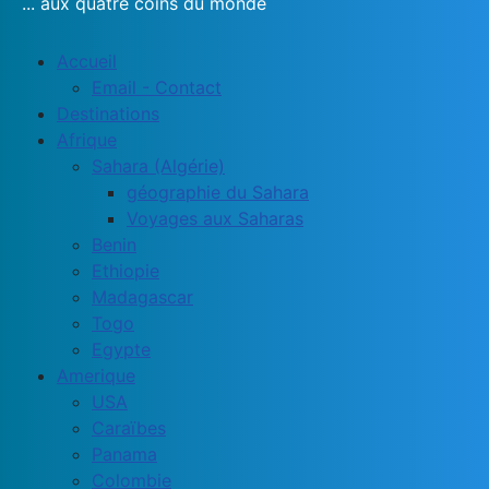
... aux quatre coins du monde
Accueil
Email - Contact
Destinations
Afrique
Sahara (Algérie)
géographie du Sahara
Voyages aux Saharas
Benin
Ethiopie
Madagascar
Togo
Egypte
Amerique
USA
Caraïbes
Panama
Colombie