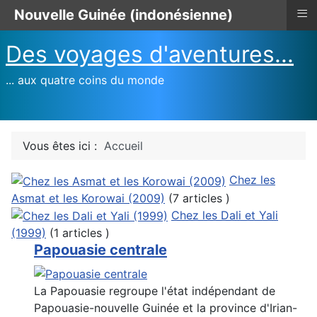
≡
Nouvelle Guinée (indonésienne)
Des voyages d'aventures...
... aux quatre coins du monde
Vous êtes ici :
Accueil
Chez les
Asmat et les Korowai (2009)
(7 articles )
Chez les Dali et Yali
(1999)
(1 articles )
Papouasie centrale
La Papouasie regroupe l'état indépendant de
Papouasie-nouvelle Guinée et la province d'Irian-