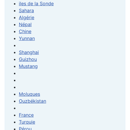
iles de la Sonde
Sahara
Algérie
Népal
Chine
Yunnan
Shanghai
Guizhou
Mustang
Moluques
Ouzbékistan
France
Turquie
Pérou