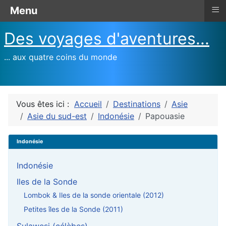
≡
Menu
Des voyages d'aventures...
... aux quatre coins du monde
Vous êtes ici :
Accueil
Destinations
Asie
Asie du sud-est
Indonésie
Papouasie
Indonésie
Indonésie
Iles de la Sonde
Lombok & Iles de la sonde orientale (2012)
Petites îles de la Sonde (2011)