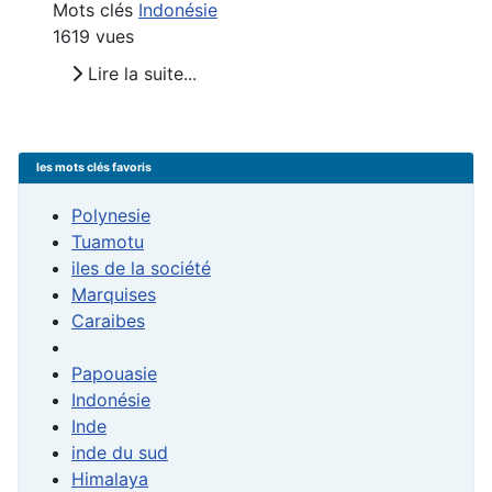
Mots clés
Indonésie
1619 vues
Lire la suite...
les mots clés favoris
Polynesie
Tuamotu
iles de la société
Marquises
Caraibes
Papouasie
Indonésie
Inde
inde du sud
Himalaya