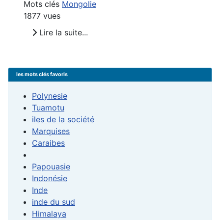
Mots clés
Mongolie
1877 vues
Lire la suite...
les mots clés favoris
Polynesie
Tuamotu
iles de la société
Marquises
Caraibes
Papouasie
Indonésie
Inde
inde du sud
Himalaya