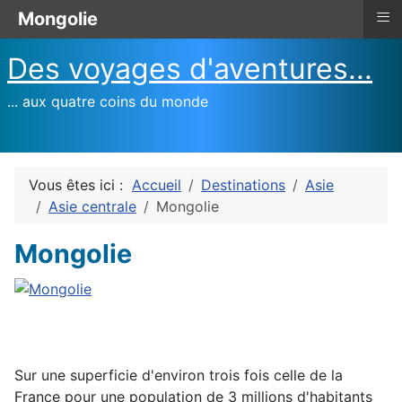
≡
Mongolie
Des voyages d'aventures...
... aux quatre coins du monde
Vous êtes ici :
Accueil
Destinations
Asie
Asie centrale
Mongolie
Mongolie
Sur une superficie d'environ trois fois celle de la
France pour une population de 3 millions d'habitants