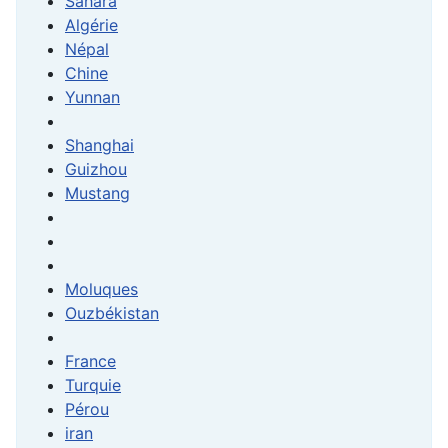
Sahara
Algérie
Népal
Chine
Yunnan
Shanghai
Guizhou
Mustang
Moluques
Ouzbékistan
France
Turquie
Pérou
iran