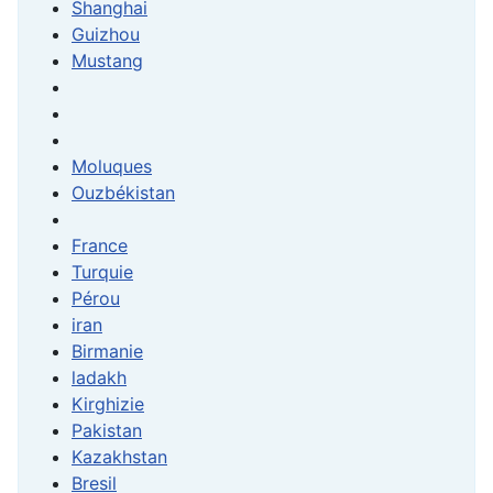
Shanghai
Guizhou
Mustang
Moluques
Ouzbékistan
France
Turquie
Pérou
iran
Birmanie
ladakh
Kirghizie
Pakistan
Kazakhstan
Bresil