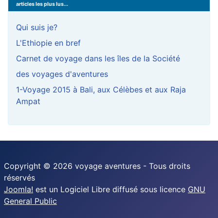
articles les plus lus...
Qui suis je?
L'Ethiopie en bref
Carnet de voyage dans les îles de la Société
des voyages d'aventures
1-Voyage 2015 à Bali, aux Célèbes et aux Raja
Ampat
Copyright © 2026 voyage aventures - Tous droits
réservés
Joomla!
est un Logiciel Libre diffusé sous licence
GNU
General Public