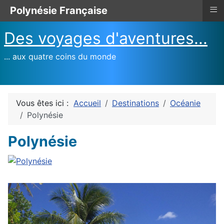
≡
Polynésie Française
Des voyages d'aventures...
... aux quatre coins du monde
Vous êtes ici :
Accueil
Destinations
Océanie
Polynésie
Polynésie