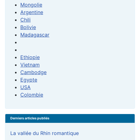
Mongolie
Argentine
Chili
Bolivie
Madagascar
Ethiopie
Vietnam
Cambodge
Egypte
USA
Colombie
Derniers articles publiés
La vallée du Rhin romantique