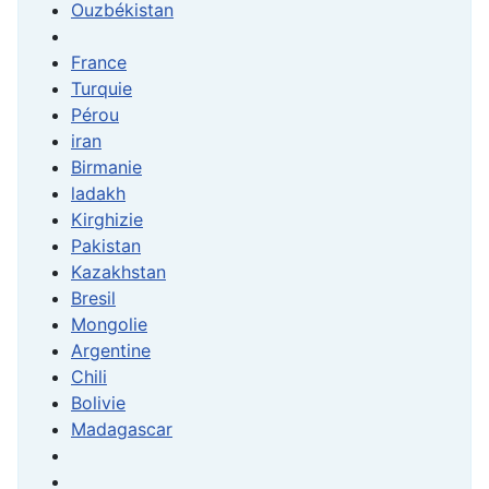
Ouzbékistan
France
Turquie
Pérou
iran
Birmanie
ladakh
Kirghizie
Pakistan
Kazakhstan
Bresil
Mongolie
Argentine
Chili
Bolivie
Madagascar