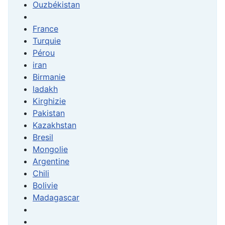
Ouzbékistan
France
Turquie
Pérou
iran
Birmanie
ladakh
Kirghizie
Pakistan
Kazakhstan
Bresil
Mongolie
Argentine
Chili
Bolivie
Madagascar