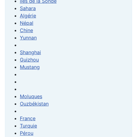
iles de la Sonde
Sahara
Algérie
Népal
Chine
Yunnan
Shanghai
Guizhou
Mustang
Moluques
Ouzbékistan
France
Turquie
Pérou