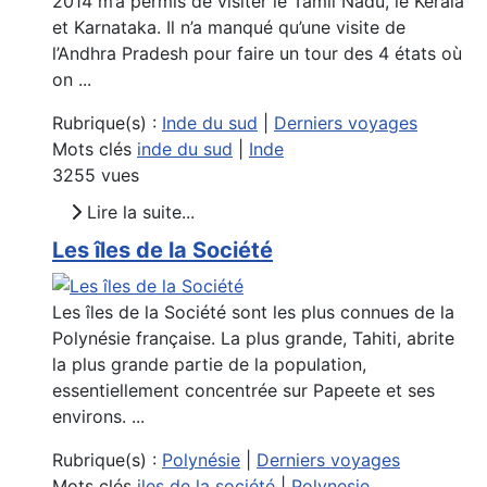
2014 m’a permis de visiter le Tamil Nadu, le Kerala
et Karnataka. Il n’a manqué qu’une visite de
l’Andhra Pradesh pour faire un tour des 4 états où
on ...
Rubrique(s) :
Inde du sud
|
Derniers voyages
Mots clés
inde du sud
|
Inde
3255 vues
Lire la suite...
Les îles de la Société
Les îles de la Société sont les plus connues de la
Polynésie française. La plus grande, Tahiti, abrite
la plus grande partie de la population,
essentiellement concentrée sur Papeete et ses
environs. ...
Rubrique(s) :
Polynésie
|
Derniers voyages
Mots clés
iles de la société
|
Polynesie