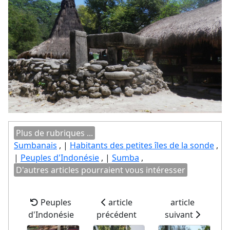
Plus de rubriques ...
Sumbanais
, |
Habitants des petites îles de la sonde
,
|
Peuples d'Indonésie
, |
Sumba
,
D'autres articles pourraient vous intéresser
Peuples
article
article
d'Indonésie
précédent
suivant