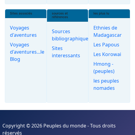
Sites associés
sources et
les plus lu
références
Voyages
Ethnies de
Sources
d'aventures
Madagascar
bibliographiques
Voyages
Les Papous
Sites
d'aventures...le
Les Korowai
interessants
Blog
Hmong -
(peuples)
les peuples
nomades
Copyright © 2026 Peuples du monde - Tous droits
réservés