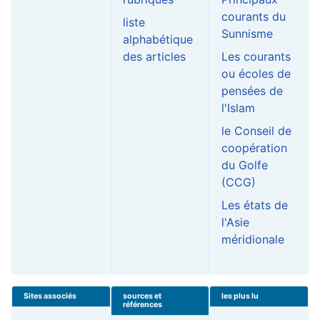
courants du
liste
Sunnisme
alphabétique
des articles
Les courants
ou écoles de
pensées de
l'Islam
le Conseil de
coopération
du Golfe
(CCG)
Les états de
l'Asie
méridionale
Sites associés
sources et
les plus lu
références