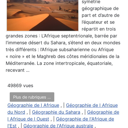
symétrie
géographique de
part et d’autre de
l’équateur et se
répartit en trois
grandes zones : L’Afrique septentrionale, barrée par
l’immense désert du Sahara, s’étend en deux mondes
très différents : l’Afrique subsaharienne ou Afrique
« noire » et le Maghreb des côtes méridionales de la
Méditerranée. La zone intertropicale, équatoriale,
recevant ...
49869 vues
Plus de rubriques ...
Géographie de l Afrique
, |
Géographie de l Afrique
du Nord
, |
Géographie du Sahara
, |
Géographie de
l Afrique de l Ouest
, |
Géographie de l'Afrique de
l'Est
, |
Géographie de l'Afrique australe
,