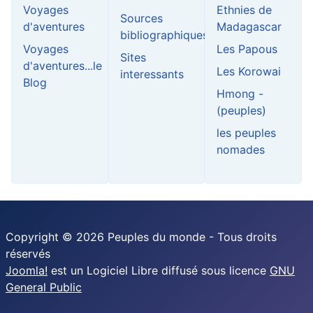
Voyages
Ethnies de
Sources
d'aventures
Madagascar
bibliographiques
Voyages
Les Papous
Sites
d'aventures...le
Les Korowai
interessants
Blog
Hmong -
(peuples)
les peuples
nomades
Copyright © 2026 Peuples du monde - Tous droits
réservés
Joomla!
est un Logiciel Libre diffusé sous licence
GNU
General Public