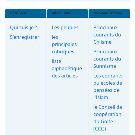
Entre nous
plan du site
Nouveaux articles
Qui suis-je ?
Les peuples
Principaux
courants du
S'enregistrer
les
Chiisme
principales
rubriques
Principaux
courants du
liste
Sunnisme
alphabétique
des articles
Les courants
ou écoles de
pensées de
l'Islam
le Conseil de
coopération
du Golfe
(CCG)