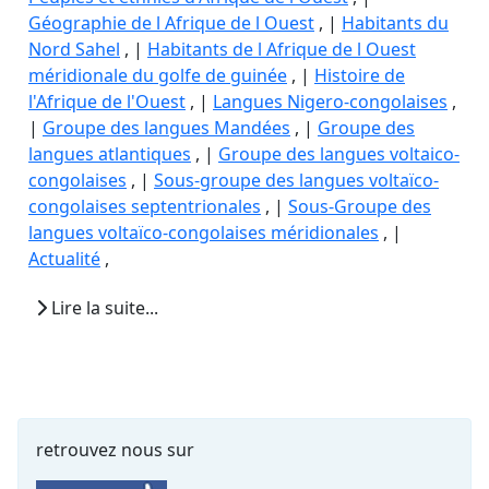
Géographie de l Afrique de l Ouest
, |
Habitants du
Nord Sahel
, |
Habitants de l Afrique de l Ouest
méridionale du golfe de guinée
, |
Histoire de
l'Afrique de l'Ouest
, |
Langues Nigero-congolaises
,
|
Groupe des langues Mandées
, |
Groupe des
langues atlantiques
, |
Groupe des langues voltaico-
congolaises
, |
Sous-groupe des langues voltaïco-
congolaises septentrionales
, |
Sous-Groupe des
langues voltaïco-congolaises méridionales
, |
Actualité
,
Lire la suite...
retrouvez nous sur