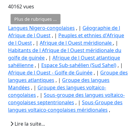
40162 vues
Plus de rubriques ...
Langues Nigero-congolaises
, |
Géographie de l
Afrique de l Ouest
, |
Peuples et ethnies d'Afrique
de l Ouest
, |
Afrique de l Ouest méridionale
, |
Habitants de l Afrique de l Ouest méridionale du
golfe de guinée
, |
Afrique de l Ouest atlantique
sahélienne
, |
Espace Sub-sahélien (Sud Sahel)
, |
Afrique de l Ouest - Golfe de Guinée
, |
Groupe des
langues atlantiques
, |
Groupe des langues
Mandées
, |
Groupe des langues voltaico-
congolaises
, |
Sous-groupe des langues voltaïco-
congolaises septentrionales
, |
Sous-Groupe des
langues voltaïco-congolaises méridionales
,
Lire la suite...