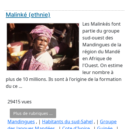
Malinké (ethnie)
Les Malinkés font
partie du groupe
sud-ouest des
Mandingues de la
région du Mandé
en Afrique de
l'Ouest. On estime
leur nombre à
plus de 10 millions. Ils sont à l'origine de la formation
du ce ...
29415 vues
Plus de rubriques ...
Mandingues
, |
Habitants du sud-Sahel
, |
Groupe
des langues Mandées
, |
Cote d'Ivoire
, |
Guinée
, |