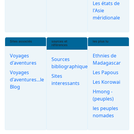
Les états de
l'Asie
méridionale
Sites associés
sources et
les plus lu
références
Voyages
Ethnies de
Sources
d'aventures
Madagascar
bibliographiques
Voyages
Les Papous
Sites
d'aventures...le
Les Korowai
interessants
Blog
Hmong -
(peuples)
les peuples
nomades