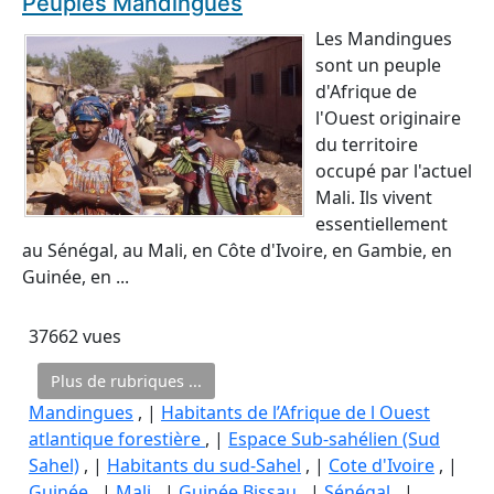
Peuples Mandingues
Les Mandingues
sont un peuple
d'Afrique de
l'Ouest originaire
du territoire
occupé par l'actuel
Mali. Ils vivent
essentiellement
au Sénégal, au Mali, en Côte d'Ivoire, en Gambie, en
Guinée, en ...
37662 vues
Plus de rubriques ...
Mandingues
, |
Habitants de l’Afrique de l Ouest
atlantique forestière
, |
Espace Sub-sahélien (Sud
Sahel)
, |
Habitants du sud-Sahel
, |
Cote d'Ivoire
, |
Guinée
, |
Mali
, |
Guinée Bissau
, |
Sénégal
, |