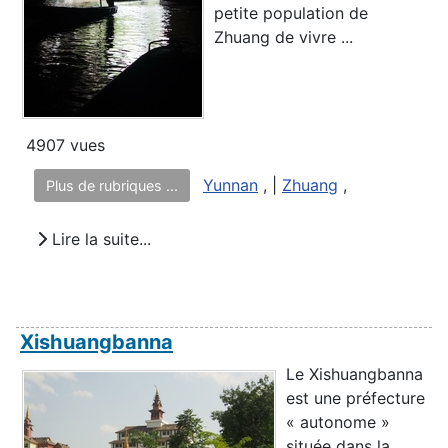
petite population de
Zhuang de vivre ...
4907 vues
Yunnan
, |
Zhuang
,
Plus de rubriques ...
Lire la suite...
Xishuangbanna
Le Xishuangbanna
est une préfecture
« autonome »
située dans la