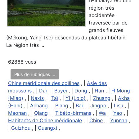
l’Himalaya est une
région très
accidentée
traversée par de
grands fleuves
(Mékong, Yang Tse) descendus du plateau tibétain.
La région très ...
62868 vues
Plus de rubriques ...
Chine méridionale des collines
, |
Asie des
moussons
, |
Dai
, |
Buyei
, |
Dong
, |
Han
, |
H Mong
(Miao)
, |
Naxis
, |
Taï
, |
Yi (Lolo)
, |
Zhuang
, |
Akha
(Hani)
, |
Achang
, |
Blang
, |
Bai
, |
Jingpo
, |
Lisu
, |
Maonan
, |
Qiang
, |
Tibéto-birmans
, |
Wa
, |
Yao
, |
Habitants de Chine méridionale
, |
Chine
, |
Yunnan
,
|
Guizhou
, |
Guangxi
,