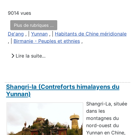
9014 vues
Plus de rubriques ...
De'ang
, |
Yunnan
, |
Habitants de Chine méridionale
, |
Birmanie - Peuples et ethnies
,
Lire la suite...
Shangri-la (Contreforts himalayens du
Yunnan)
Shangri-La, située
dans les
montagnes du
nord-ouest du
Yunnan en Chine,