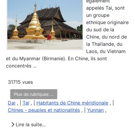
également
appelés Tai, sont
un groupe
ethnique originaire
du sud de la
Chine, du nord de
la Thaïlande, du
Laos, du Vietnam
et du Myanmar (Birmanie). En Chine, ils sont
concentrés ...
31715 vues
Plus de rubriques ...
Dai
, |
Taï
, |
Habitants de Chine méridionale
, |
Chines - peuples et nationalités
, |
Yunnan
,
Lire la suite...