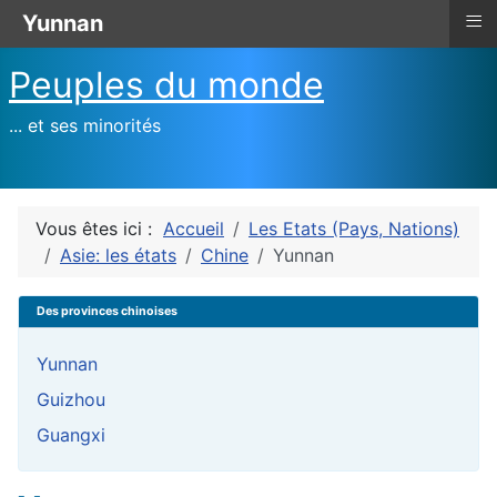
≡
Yunnan
Peuples du monde
... et ses minorités
Vous êtes ici :
Accueil
Les Etats (Pays, Nations)
Asie: les états
Chine
Yunnan
Des provinces chinoises
Yunnan
Guizhou
Guangxi