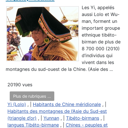
Les Yi, appelés
aussi Lolo et Wu-
man, forment un
important groupe
ethnique tibéto-
birman de plus de
8 700 000 (2010)
d’individus qui
vivent dans les
montagnes du sud-ouest de la Chine. (Asie des ...
20190 vues
Plus de rubriques ...
Yi (Lolo)
, |
Habitants de Chine méridionale
, |
Habitants des montagnes de l’Asie du Sud-est
(triangle d’or)
, |
Yunnan
, |
Tibéto-birmans
, |
langues Tibéto-birmane
, |
Chines - peuples et