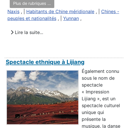
Plus de rubriques ...
Naxis
, |
Habitants de Chine méridionale
, |
Chines -
peuples et nationalités
, |
Yunnan
,
Lire la suite...
Spectacle ethnique à Lijiang
Également connu
sous le nom de
spectacle
« Impression
Lijiang », est un
spectacle culturel
unique qui
présente la
musique, la danse