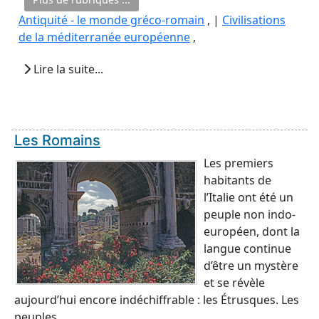
Antiquité - le monde gréco-romain
, |
Civilisations
de la méditerranée européenne
,
Lire la suite...
Les Romains
Les premiers
habitants de
l’Italie ont été un
peuple non indo-
européen, dont la
langue continue
d’être un mystère
et se révèle
aujourd’hui encore indéchiffrable : les Étrusques. Les
peuples ...