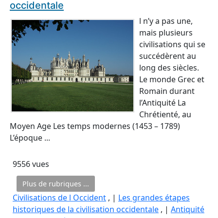
occidentale
l n’y a pas une,
mais plusieurs
civilisations qui se
succédèrent au
long des siècles.
Le monde Grec et
Romain durant
l’Antiquité La
Chrétienté, au
Moyen Age Les temps modernes (1453 – 1789)
L’époque ...
9556 vues
Plus de rubriques ...
Civilisations de l Occident
, |
Les grandes étapes
historiques de la civilisation occidentale
, |
Antiquité