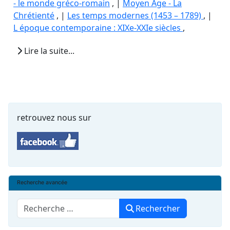
- le monde gréco-romain
, |
Moyen Age - La
Chrétienté
, |
Les temps modernes (1453 – 1789)
, |
L époque contemporaine : XIXe-XXIe siècles
,
Lire la suite...
retrouvez nous sur
Recherche avancée
Rechercher
Rechercher