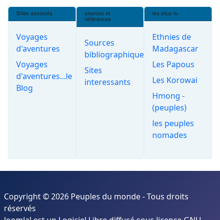
Sites associés
sources et
les plus lu
références
Voyages
Ethnies de
Sources
d'aventures
Madagascar
bibliographiques
Voyages
Les Papous
Sites
d'aventures...le
Les Korowai
interessants
Blog
Hmong -
(peuples)
les peuples
nomades
Copyright © 2026 Peuples du monde - Tous droits
réservés