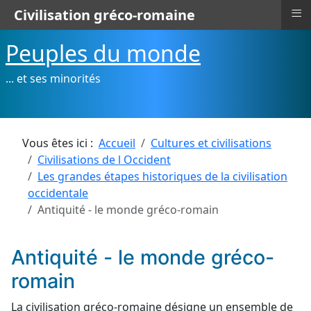
≡
Civilisation gréco-romaine
Peuples du monde
... et ses minorités
Vous êtes ici :
Accueil
Cultures et civilisations
Civilisations de l Occident
Les grandes étapes historiques de la civilisation
occidentale
Antiquité - le monde gréco-romain
Antiquité - le monde gréco-
romain
La civilisation gréco-romaine désigne un ensemble de