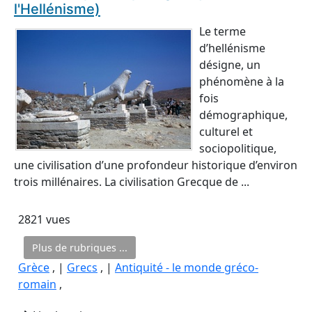
l'Hellénisme)
Le terme
d’hellénisme
désigne, un
phénomène à la
fois
démographique,
culturel et
sociopolitique,
une civilisation d’une profondeur historique d’environ
trois millénaires. La civilisation Grecque de ...
2821 vues
Plus de rubriques ...
Grèce
, |
Grecs
, |
Antiquité - le monde gréco-
romain
,