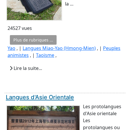
la ...
24527 vues
Plus de rubriques ...
Yao
, |
Langues Miao-Yao (Hmong-Mien)
, |
Peuples
animistes
, |
Taoïsme
,
Lire la suite...
Langues d'Asie Orientale
Les protolangues
d'Asie orientale
Les
protolangues ou