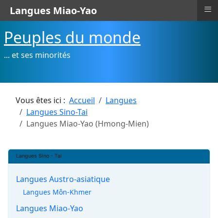
≡
Langues Miao-Yao
Peuples du monde
... et ses minorités
Vous êtes ici :
Accueil
Langues
Langues Sino-Tai
Langues Miao-Yao (Hmong-Mien)
Langues Sino - Taï
Langues Austro-asiatique
Langues Môn-Khmer
Langues Miao-Yao