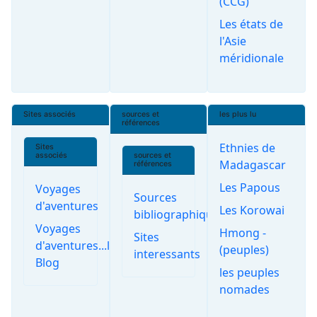
(CCG)
Les états de
l'Asie
méridionale
Sites associés
sources et
les plus lu
références
Ethnies de
Sites
associés
sources et
Madagascar
références
Les Papous
Voyages
Sources
d'aventures
Les Korowai
bibliographiques
Voyages
Hmong -
Sites
d'aventures...le
(peuples)
interessants
Blog
les peuples
nomades