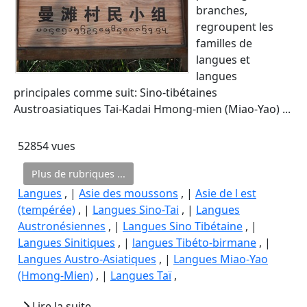
branches,
regroupent les
familles de
langues et
langues
principales comme suit: Sino-tibétaines
Austroasiatiques Tai-Kadai Hmong-mien (Miao-Yao) ...
52854 vues
Plus de rubriques ...
Langues
, |
Asie des moussons
, |
Asie de l est
(tempérée)
, |
Langues Sino-Tai
, |
Langues
Austronésiennes
, |
Langues Sino Tibétaine
, |
Langues Sinitiques
, |
langues Tibéto-birmane
, |
Langues Austro-Asiatiques
, |
Langues Miao-Yao
(Hmong-Mien)
, |
Langues Taï
,
Lire la suite...