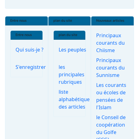
Entre nous
plan du site
Nouveaux articles
Principaux
Entre nous
plan du site
courants du
Qui suis-je ?
Les peuples
Chiisme
Principaux
S'enregistrer
les
courants du
principales
Sunnisme
rubriques
Les courants
liste
ou écoles de
alphabétique
pensées de
des articles
l'Islam
le Conseil de
coopération
du Golfe