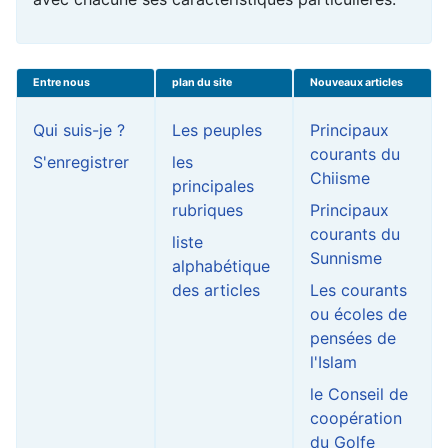
Entre nous
plan du site
Nouveaux articles
Qui suis-je ?
Les peuples
Principaux
courants du
S'enregistrer
les
Chiisme
principales
rubriques
Principaux
courants du
liste
Sunnisme
alphabétique
des articles
Les courants
ou écoles de
pensées de
l'Islam
le Conseil de
coopération
du Golfe