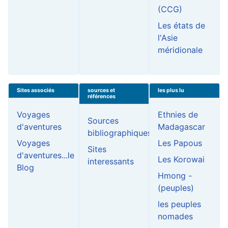
(CCG)
Les états de
l'Asie
méridionale
Sites associés
sources et
les plus lu
références
Voyages
Ethnies de
Sources
d'aventures
Madagascar
bibliographiques
Voyages
Les Papous
Sites
d'aventures...le
Les Korowai
interessants
Blog
Hmong -
(peuples)
les peuples
nomades