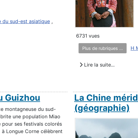
 du sud-est asiatique
,
6731 vues
H 
Plus de rubriques ...
Lire la suite...
du Guizhou
La Chine mérid
(géographie)
ce montagneuse du sud-
abrite une population Miao
 pour ses festivals colorés
o à Longue Corne célèbrent