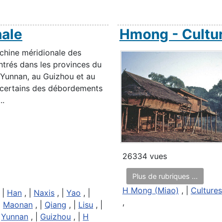
nale
Hmong - Cultur
 chine méridionale des
ntrés dans les provinces du
 Yunnan, au Guizhou et au
 certains des débordements
..
26334 vues
Plus de rubriques ...
H Mong (Miao)
, |
Cultures
 |
Han
, |
Naxis
, |
Yao
, |
,
|
Maonan
, |
Qiang
, |
Lisu
, |
|
Yunnan
, |
Guizhou
, |
H