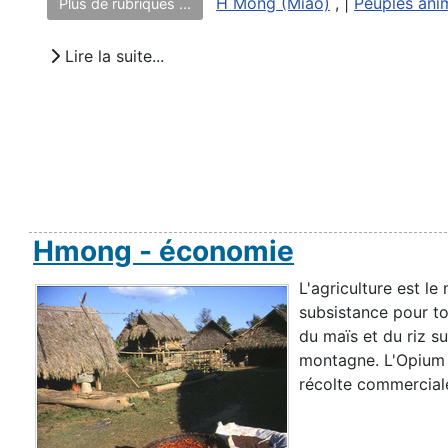
H Mong (Miao)
, |
Peuples ani
Plus de rubriques ...
Lire la suite...
Hmong - économie
L'agriculture est le
subsistance pour tou
du maïs et du riz su
montagne. L'Opium e
récolte commerciale