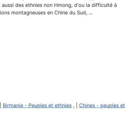
t aussi des ethnies non Hmong, d'ou la difficulté à
ions montagneuses en Chine du Sud, ...
 |
Birmanie - Peuples et ethnies
, |
Chines - peuples et