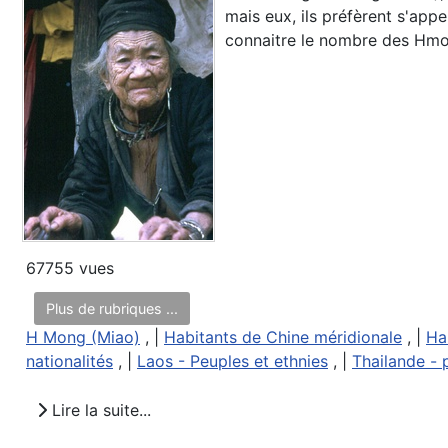
mais eux, ils préfèrent s'appe
connaitre le nombre des Hmon
67755 vues
Plus de rubriques ...
H Mong (Miao)
, |
Habitants de Chine méridionale
, |
Ha
nationalités
, |
Laos - Peuples et ethnies
, |
Thailande - 
Lire la suite...