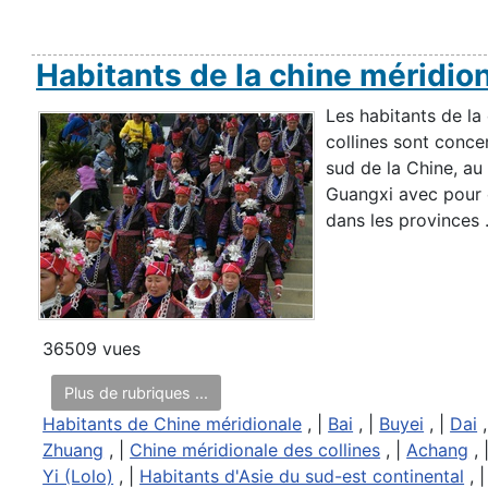
Habitants de la chine méridio
Les habitants de la
collines sont conce
sud de la Chine, au
Guangxi avec pour
dans les provinces .
36509 vues
Plus de rubriques ...
Habitants de Chine méridionale
, |
Bai
, |
Buyei
, |
Dai
,
Zhuang
, |
Chine méridionale des collines
, |
Achang
, 
Yi (Lolo)
, |
Habitants d'Asie du sud-est continental
, 