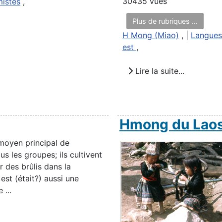
30435 vues
mistes
,
Plus de rubriques ...
H Mong (Miao)
, |
Langues
est
,
Lire la suite...
Hmong du Lao
 moyen principal de
s les groupes; ils cultivent
r des brûlis dans la
st (était?) aussi une
 ...