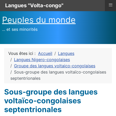
≡
Langues "Volta-congo"
Peuples du monde
... et ses minorités
Vous êtes ici :
Accueil
Langues
Langues Nigero-congolaises
Groupe des langues voltaico-congolaises
Sous-groupe des langues voltaïco-congolaises
septentrionales
Sous-groupe des langues
voltaïco-congolaises
septentrionales