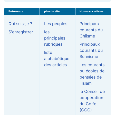
Entre nous
plan du site
Nouveaux articles
Qui suis-je ?
Les peuples
Principaux
courants du
S'enregistrer
les
Chiisme
principales
rubriques
Principaux
courants du
liste
Sunnisme
alphabétique
des articles
Les courants
ou écoles de
pensées de
l'Islam
le Conseil de
coopération
du Golfe
(CCG)