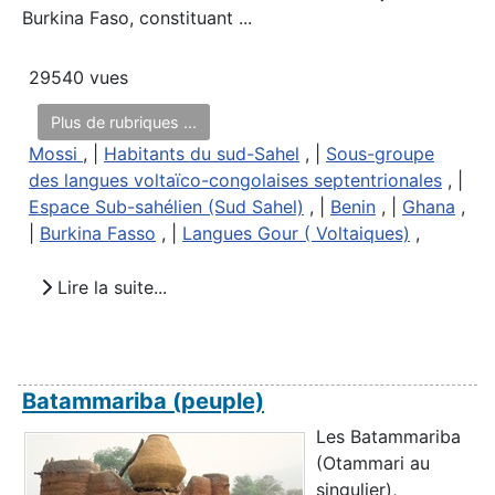
Burkina Faso, constituant ...
29540 vues
Plus de rubriques ...
Mossi
, |
Habitants du sud-Sahel
, |
Sous-groupe
des langues voltaïco-congolaises septentrionales
, |
Espace Sub-sahélien (Sud Sahel)
, |
Benin
, |
Ghana
,
|
Burkina Fasso
, |
Langues Gour ( Voltaiques)
,
Lire la suite...
Batammariba (peuple)
Les Batammariba
(Otammari au
singulier),