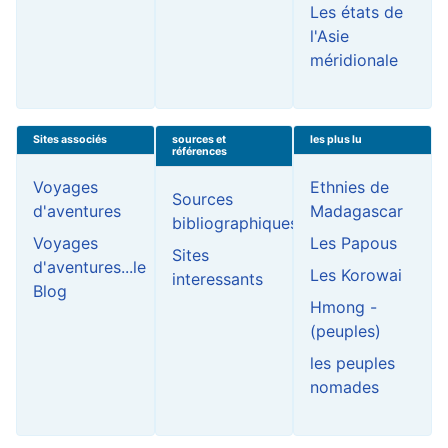
Les états de
l'Asie
méridionale
Sites associés
sources et
les plus lu
références
Voyages
Ethnies de
Sources
d'aventures
Madagascar
bibliographiques
Voyages
Les Papous
Sites
d'aventures...le
Les Korowai
interessants
Blog
Hmong -
(peuples)
les peuples
nomades