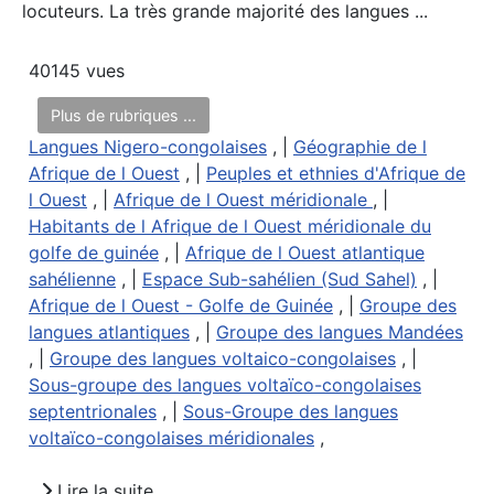
locuteurs. La très grande majorité des langues ...
40145 vues
Plus de rubriques ...
Langues Nigero-congolaises
, |
Géographie de l
Afrique de l Ouest
, |
Peuples et ethnies d'Afrique de
l Ouest
, |
Afrique de l Ouest méridionale
, |
Habitants de l Afrique de l Ouest méridionale du
golfe de guinée
, |
Afrique de l Ouest atlantique
sahélienne
, |
Espace Sub-sahélien (Sud Sahel)
, |
Afrique de l Ouest - Golfe de Guinée
, |
Groupe des
langues atlantiques
, |
Groupe des langues Mandées
, |
Groupe des langues voltaico-congolaises
, |
Sous-groupe des langues voltaïco-congolaises
septentrionales
, |
Sous-Groupe des langues
voltaïco-congolaises méridionales
,
Lire la suite...