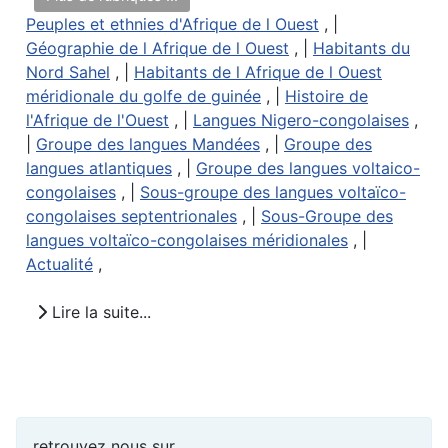
Peuples et ethnies d'Afrique de l Ouest
, |
Géographie de l Afrique de l Ouest
, |
Habitants du
Nord Sahel
, |
Habitants de l Afrique de l Ouest
méridionale du golfe de guinée
, |
Histoire de
l'Afrique de l'Ouest
, |
Langues Nigero-congolaises
,
|
Groupe des langues Mandées
, |
Groupe des
langues atlantiques
, |
Groupe des langues voltaico-
congolaises
, |
Sous-groupe des langues voltaïco-
congolaises septentrionales
, |
Sous-Groupe des
langues voltaïco-congolaises méridionales
, |
Actualité
,
Lire la suite...
retrouvez nous sur