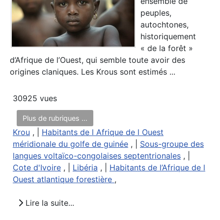
ensemble de
peuples,
autochtones,
historiquement
« de la forêt »
d’Afrique de l’Ouest, qui semble toute avoir des
origines claniques. Les Krous sont estimés ...
30925 vues
Plus de rubriques ...
Krou
, |
Habitants de l Afrique de l Ouest
méridionale du golfe de guinée
, |
Sous-groupe des
langues voltaïco-congolaises septentrionales
, |
Cote d'Ivoire
, |
Libéria
, |
Habitants de l’Afrique de l
Ouest atlantique forestière
,
Lire la suite...