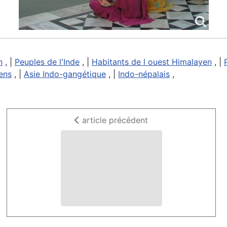
n
, |
Peuples de l'Inde
, |
Habitants de l ouest Himalayen
, |
ens
, |
Asie Indo-gangétique
, |
Indo-népalais
,
article précédent