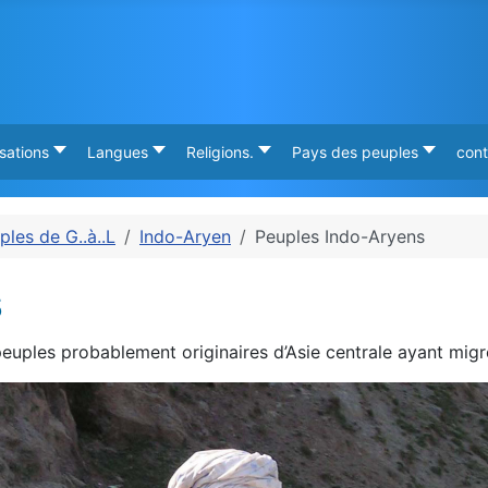
isations
Langues
Religions.
Pays des peuples
cont
ples de G..à..L
Indo-Aryen
Peuples Indo-Aryens
s
euples probablement originaires d’Asie centrale ayant migr