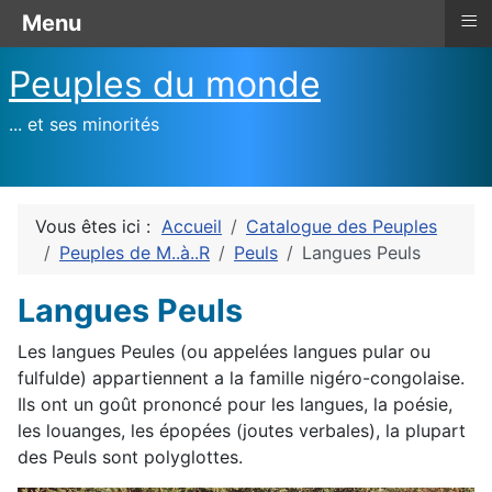
≡
Menu
Peuples du monde
... et ses minorités
Vous êtes ici :
Accueil
Catalogue des Peuples
Peuples de M..à..R
Peuls
Langues Peuls
Langues Peuls
Les langues Peules (ou appelées langues pular ou
fulfulde) appartiennent a la famille nigéro-congolaise.
Ils ont un goût prononcé pour les langues, la poésie,
les louanges, les épopées (joutes verbales), la plupart
des Peuls sont polyglottes.