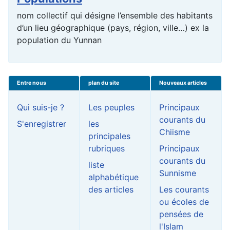
nom collectif qui désigne l’ensemble des habitants
d’un lieu géographique (pays, région, ville…) ex la
population du Yunnan
Entre nous
plan du site
Nouveaux articles
Qui suis-je ?
Les peuples
Principaux
courants du
S'enregistrer
les
Chiisme
principales
rubriques
Principaux
courants du
liste
Sunnisme
alphabétique
des articles
Les courants
ou écoles de
pensées de
l'Islam