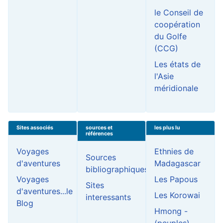
le Conseil de
coopération
du Golfe
(CCG)
Les états de
l'Asie
méridionale
Sites associés
sources et
les plus lu
références
Voyages
Ethnies de
Sources
d'aventures
Madagascar
bibliographiques
Voyages
Les Papous
Sites
d'aventures...le
Les Korowai
interessants
Blog
Hmong -