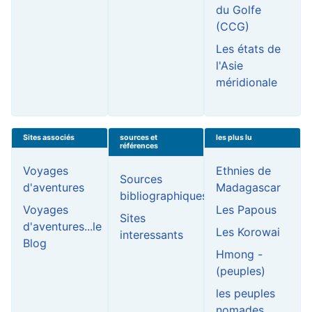
du Golfe
(CCG)
Les états de
l'Asie
méridionale
Sites associés
sources et
les plus lu
références
Voyages
Ethnies de
Sources
d'aventures
Madagascar
bibliographiques
Voyages
Les Papous
Sites
d'aventures...le
Les Korowai
interessants
Blog
Hmong -
(peuples)
les peuples
nomades