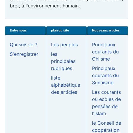
bref, à l'
environnement
humain.
Entre nous
plan du site
Nouveaux articles
Qui suis-je ?
Les peuples
Principaux
courants du
S'enregistrer
les
Chiisme
principales
rubriques
Principaux
courants du
liste
Sunnisme
alphabétique
des articles
Les courants
ou écoles de
pensées de
l'Islam
le Conseil de
coopération