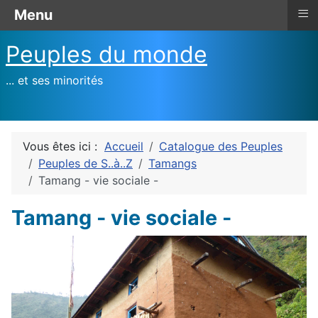
≡
Menu
Peuples du monde
... et ses minorités
Vous êtes ici :
Accueil
Catalogue des Peuples
Peuples de S..à..Z
Tamangs
Tamang - vie sociale -
Tamang - vie sociale -