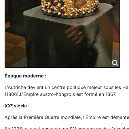
Époque moderne :
L'Autriche devient un centre politique majeur sous les H
(1806).L'Empire austro-hongrois est formé en 1867.
XXᵉ siècle :
Après la Première Guerre mondiale, l'Empire est démantel
En 1938, elle est annexée par l'Allemagne nazie (Anschl