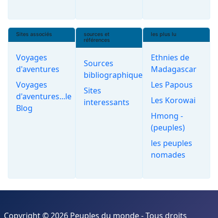
Sites associés
sources et
les plus lu
références
Voyages
Ethnies de
Sources
d'aventures
Madagascar
bibliographiques
Voyages
Les Papous
Sites
d'aventures...le
Les Korowai
interessants
Blog
Hmong -
(peuples)
les peuples
nomades
Copyright © 2026 Peuples du monde - Tous droits