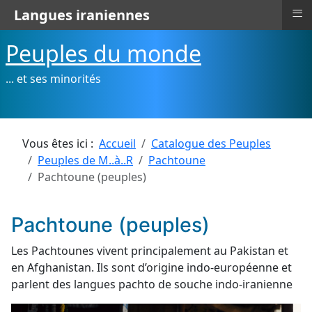
≡
Langues iraniennes
Peuples du monde
... et ses minorités
Vous êtes ici :
Accueil
Catalogue des Peuples
Peuples de M..à..R
Pachtoune
Pachtoune (peuples)
Pachtoune (peuples)
Les Pachtounes vivent principalement au Pakistan et
en Afghanistan. Ils sont d’origine indo-européenne et
parlent des langues pachto de souche indo-iranienne