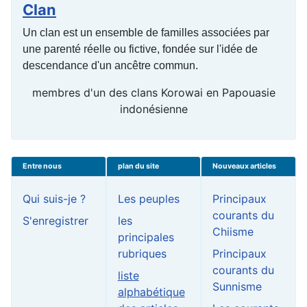
Clan
Un clan est un ensemble de familles associées par
une parenté réelle ou fictive, fondée sur l'idée de
descendance d'un ancêtre commun.
membres d'un des clans Korowai en Papouasie
indonésienne
Entre nous
plan du site
Nouveaux articles
Qui suis-je ?
Les peuples
Principaux
courants du
S'enregistrer
les
Chiisme
principales
rubriques
Principaux
courants du
liste
Sunnisme
alphabétique