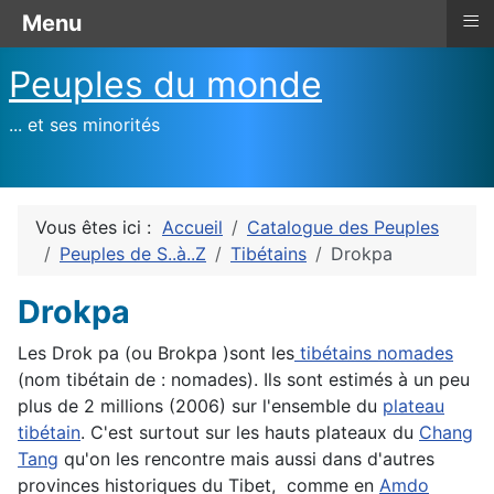
≡
Menu
Peuples du monde
... et ses minorités
Vous êtes ici :
Accueil
Catalogue des Peuples
Peuples de S..à..Z
Tibétains
Drokpa
Drokpa
Les Drok pa (ou Brokpa )sont les
tibétains
nomades
(nom tibétain de : nomades). Ils sont estimés à un peu
plus de 2 millions (2006) sur l'ensemble du
plateau
tibétain
. C'est surtout sur les hauts plateaux du
Chang
Tang
qu'on les rencontre mais aussi dans d'autres
provinces historiques du Tibet, comme en
Amdo