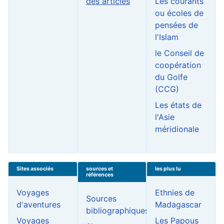
des articles
Les courants
ou écoles de
pensées de
l'Islam
le Conseil de
coopération
du Golfe
(CCG)
Les états de
l'Asie
méridionale
Sites associés
sources et
les plus lu
références
Voyages
Ethnies de
Sources
d'aventures
Madagascar
bibliographiques
Voyages
Les Papous