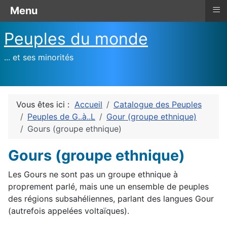
≡
Menu
Peuples du monde
... et ses minorités
Vous êtes ici :
Accueil
Catalogue des Peuples
Peuples de G..à..L
Gour (groupe ethnique)
Gours (groupe ethnique)
Gours (groupe ethnique)
Les Gours ne sont pas un groupe ethnique à
proprement parlé, mais une un ensemble de peuples
des régions subsahéliennes, parlant des langues Gour
(autrefois appelées voltaïques).