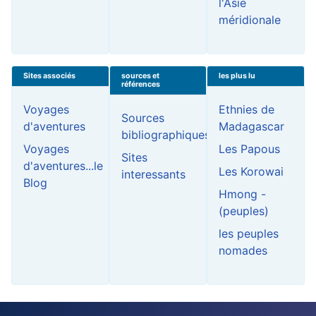
l'Asie
méridionale
Sites associés
sources et
les plus lu
références
Voyages
Ethnies de
Sources
d'aventures
Madagascar
bibliographiques
Voyages
Les Papous
Sites
d'aventures...le
Les Korowai
interessants
Blog
Hmong -
(peuples)
les peuples
nomades