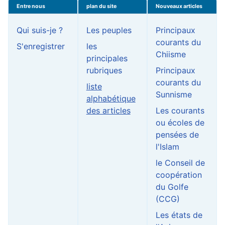
Entre nous
plan du site
Nouveaux articles
Qui suis-je ?
Les peuples
Principaux
courants du
S'enregistrer
les
Chiisme
principales
rubriques
Principaux
courants du
liste
Sunnisme
alphabétique
des articles
Les courants
ou écoles de
pensées de
l'Islam
le Conseil de
coopération
du Golfe
(CCG)
Les états de