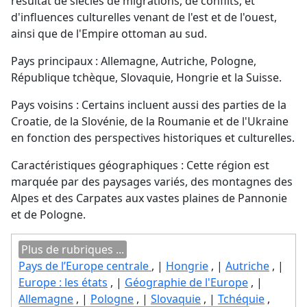
résultat de siècles de migrations, de conflits, et
d'influences culturelles venant de l'est et de l'ouest,
ainsi que de l'Empire ottoman au sud.
Pays principaux : Allemagne, Autriche, Pologne,
République tchèque, Slovaquie, Hongrie et la Suisse.
Pays voisins : Certains incluent aussi des parties de la
Croatie, de la Slovénie, de la Roumanie et de l'Ukraine
en fonction des perspectives historiques et culturelles.
Caractéristiques géographiques : Cette région est
marquée par des paysages variés, des montagnes des
Alpes et des Carpates aux vastes plaines de Pannonie
et de Pologne.
Plus de rubriques ...
Pays de l’Europe centrale
, |
Hongrie
, |
Autriche
, |
Europe : les états
, |
Géographie de l'Europe
, |
Allemagne
, |
Pologne
, |
Slovaquie
, |
Tchéquie
,