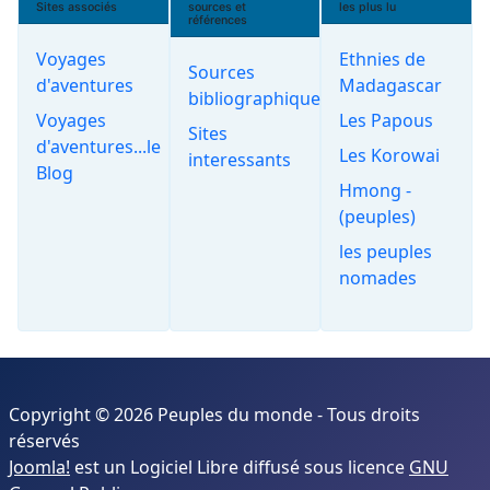
Sites associés
sources et
les plus lu
références
Voyages
Ethnies de
Sources
d'aventures
Madagascar
bibliographiques
Voyages
Les Papous
Sites
d'aventures...le
Les Korowai
interessants
Blog
Hmong -
(peuples)
les peuples
nomades
Copyright © 2026 Peuples du monde - Tous droits
réservés
Joomla!
est un Logiciel Libre diffusé sous licence
GNU