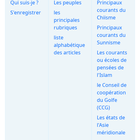
Qui suis-je ?
Les peuples
Principaux
courants du
S'enregistrer
les
Chiisme
principales
rubriques
Principaux
courants du
liste
Sunnisme
alphabétique
des articles
Les courants
ou écoles de
pensées de
l'Islam
le Conseil de
coopération
du Golfe
(CCG)
Les états de
l'Asie
méridionale