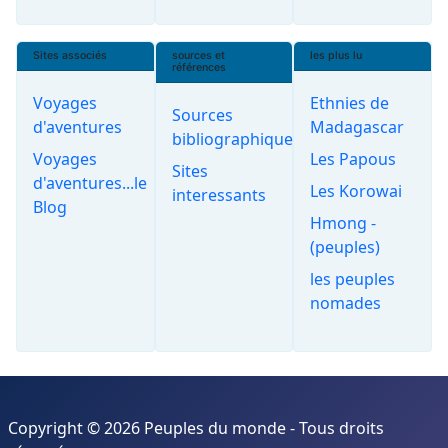
Sites associés
sources et
les plus lu
références
Voyages
Ethnies de
Sources
d'aventures
Madagascar
bibliographiques
Voyages
Les Papous
Sites
d'aventures...le
Les Korowai
interessants
Blog
Hmong -
(peuples)
les peuples
nomades
Copyright © 2026 Peuples du monde - Tous droits