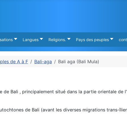
isations
Langues
Religions.
Pays des peuples
cont
ples de A à F
Bali-aga
Bali aga (Bali Mula)
 de Bali , principalement situé dans la partie orientale de l
ochtones de Bali (avant les diverses migrations trans-îlienn