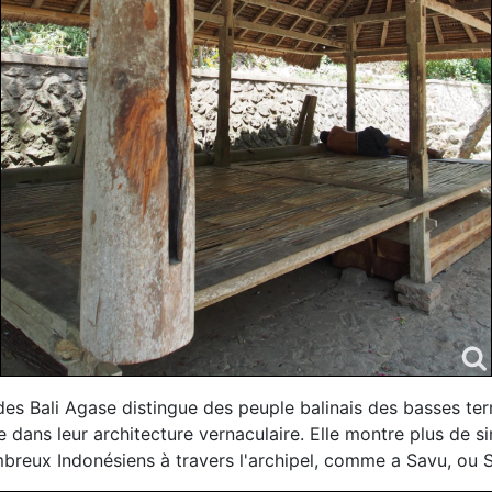
es Bali Agase distingue des peuple balinais des basses terre
 dans leur architecture vernaculaire. Elle montre plus de si
mbreux Indonésiens à travers l'archipel, comme a Savu, ou