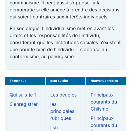
communisme. Il peut aussi s'opposer à la
démocratie si elle amène à prendre des décisions
qui soient contraires aux intérêts individuels.
En sociologie, l'individualisme met en avant les
droits et les responsabilités de l'individu,
considérant que les institutions sociales n'existent
que pour le bien de l'individu. Il s'oppose au
conformisme, au panurgisme.
Entre nous
plan du site
Nouveaux articles
Qui suis-je ?
Les peuples
Principaux
courants du
S'enregistrer
les
Chiisme
principales
rubriques
Principaux
courants du
liste