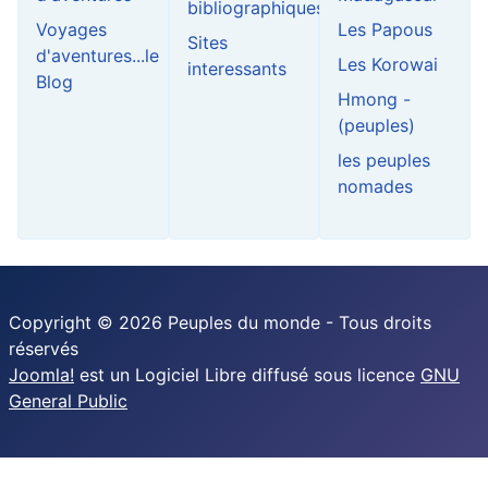
bibliographiques
Voyages
Les Papous
Sites
d'aventures...le
Les Korowai
interessants
Blog
Hmong -
(peuples)
les peuples
nomades
Copyright © 2026 Peuples du monde - Tous droits
réservés
Joomla!
est un Logiciel Libre diffusé sous licence
GNU
General Public