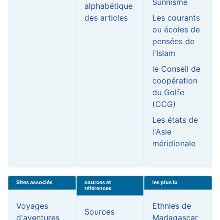
Sunnisme
alphabétique
des articles
Les courants
ou écoles de
pensées de
l'Islam
le Conseil de
coopération
du Golfe
(CCG)
Les états de
l'Asie
méridionale
Sites associés
sources et
les plus lu
références
Voyages
Ethnies de
Sources
d'aventures
Madagascar