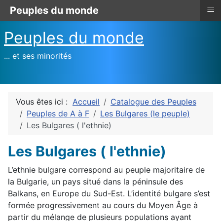
≡
Peuples du monde
Peuples du monde
... et ses minorités
Vous êtes ici :
Accueil
Catalogue des Peuples
Peuples de A à F
Les Bulgares (le peuple)
Les Bulgares ( l'ethnie)
Les Bulgares ( l'ethnie)
L’ethnie bulgare correspond au peuple majoritaire de
la Bulgarie, un pays situé dans la péninsule des
Balkans, en Europe du Sud-Est. L’identité bulgare s’est
formée progressivement au cours du Moyen Âge à
partir du mélange de plusieurs populations ayant