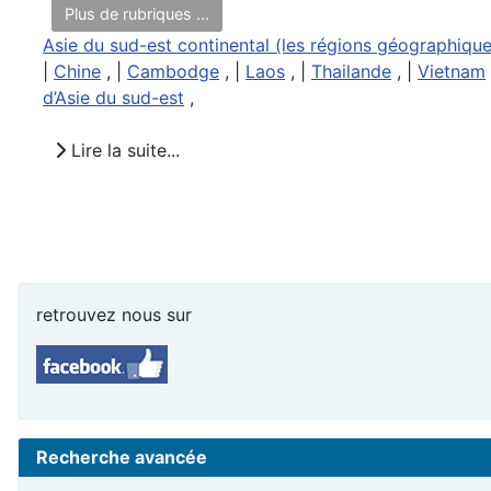
Plus de rubriques ...
Asie du sud-est continental (les régions géographique
|
Chine
, |
Cambodge
, |
Laos
, |
Thailande
, |
Vietnam
d’Asie du sud-est
,
Lire la suite...
retrouvez nous sur
Recherche avancée