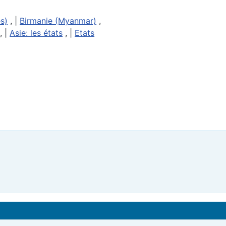
s)
, |
Birmanie (Myanmar)
,
, |
Asie: les états
, |
Etats