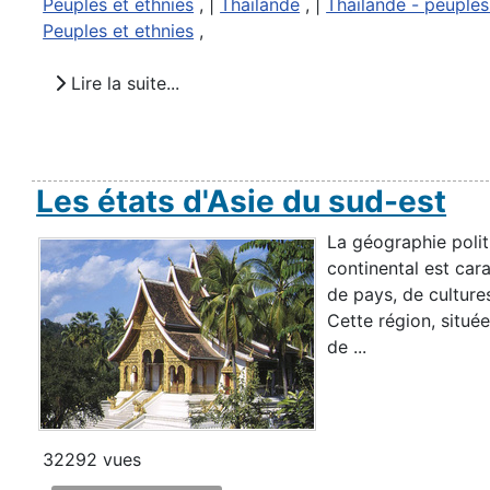
Peuples et ethnies
, |
Thailande
, |
Thailande - peuples
Peuples et ethnies
,
Lire la suite...
Les états d'Asie du sud-est
La géographie polit
continental est cara
de pays, de culture
Cette région, située
de ...
32292 vues