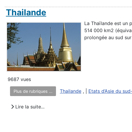
Thailande
La Thaïlande est un p
514 000 km2 (équivale
prolongée au sud sur 
9687 vues
Thailande
, |
Etats d’Asie du sud
Plus de rubriques ...
Lire la suite...