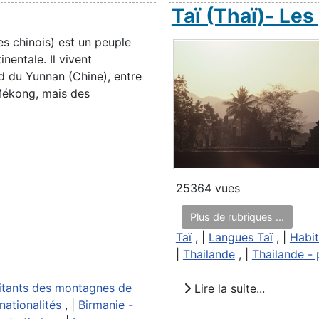
Taï (Thaï)- Le
es chinois) est un peuple
nentale. Il vivent
d du Yunnan (Chine), entre
 Mékong, mais des
25364 vues
Plus de rubriques ...
Taï
, |
Langues Taï
, |
Habit
|
Thailande
, |
Thailande - 
itants des montagnes de
Lire la suite...
nationalités
, |
Birmanie -