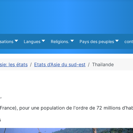
isations
Langues
Religions.
Pays des peuples
cont
sie: les états
Etats d’Asie du sud-est
Thailande
l,
France), pour une population de l'ordre de 72 millions d’hab
s