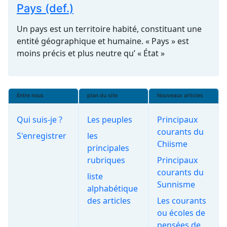
Pays (def.)
Un pays est un territoire habité, constituant une
entité géographique et humaine. « Pays » est
moins précis et plus neutre qu’ « État »
Entre nous
plan du site
Nouveaux articles
Qui suis-je ?
Les peuples
Principaux
courants du
S'enregistrer
les
Chiisme
principales
rubriques
Principaux
courants du
liste
Sunnisme
alphabétique
des articles
Les courants
ou écoles de
pensées de