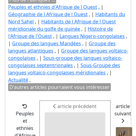
Peuples et ethnies d'Afrique de l Ouest
, |
Géographie de l Afrique de l Ouest
, |
Habitants du
Nord Sahel
, |
Habitants de l Afrique de l Ouest
méridionale du golfe de guinée
, |
Histoire de
l'Afrique de l'Ouest
, |
Langues Nigero-congolaises
,
|
Groupe des langues Mandées
, |
Groupe des
langues atlantiques
, |
Groupe des langues voltaico-
congolaises
, |
Sous-groupe des langues voltaïco-
congolaises septentrionales
, |
Sous-Groupe des
langues voltaïco-congolaises méridionales
, |
Actualité
,
D'autres articles pourraient vous intéresser
article précédent
article
Peuples
suivant
et
ethnies
d'Afrique