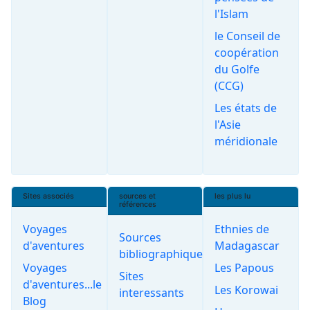
l'Islam
le Conseil de
coopération
du Golfe
(CCG)
Les états de
l'Asie
méridionale
Sites associés
sources et
les plus lu
références
Voyages
Ethnies de
Sources
d'aventures
Madagascar
bibliographiques
Voyages
Les Papous
Sites
d'aventures...le
Les Korowai
interessants
Blog