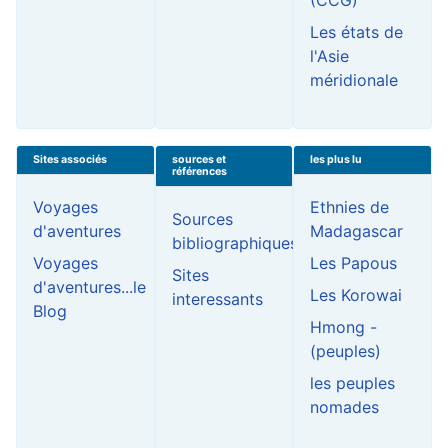
(CCG)
Les états de
l'Asie
méridionale
Sites associés
sources et
les plus lu
références
Voyages
Ethnies de
Sources
d'aventures
Madagascar
bibliographiques
Voyages
Les Papous
Sites
d'aventures...le
Les Korowai
interessants
Blog
Hmong -
(peuples)
les peuples
nomades