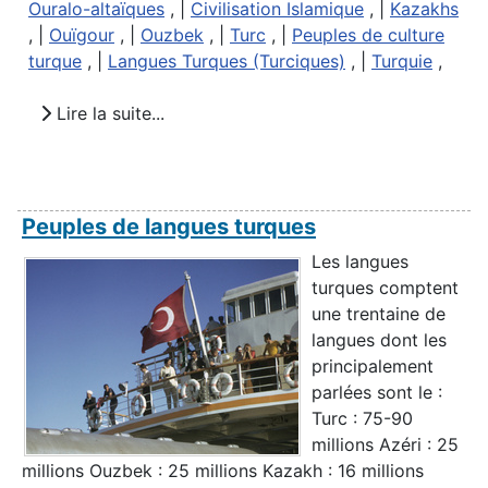
Ouralo-altaïques
, |
Civilisation Islamique
, |
Kazakhs
, |
Ouïgour
, |
Ouzbek
, |
Turc
, |
Peuples de culture
turque
, |
Langues Turques (Turciques)
, |
Turquie
,
Lire la suite...
Peuples de langues turques
Les langues
turques comptent
une trentaine de
langues dont les
principalement
parlées sont le :
Turc : 75-90
millions Azéri : 25
millions Ouzbek : 25 millions Kazakh : 16 millions