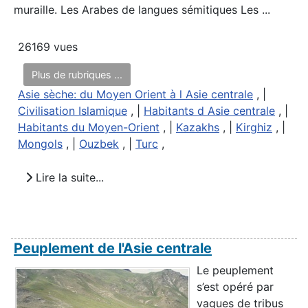
muraille. Les Arabes de langues sémitiques Les ...
26169 vues
Plus de rubriques ...
Asie sèche: du Moyen Orient à l Asie centrale
, |
Civilisation Islamique
, |
Habitants d Asie centrale
, |
Habitants du Moyen-Orient
, |
Kazakhs
, |
Kirghiz
, |
Mongols
, |
Ouzbek
, |
Turc
,
Lire la suite...
Peuplement de l'Asie centrale
Le peuplement
s’est opéré par
vagues de tribus