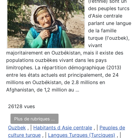
(l’ethnie) sont un
des peuples turcs
d'Asie centrale
parlant une langue
de la famille
turque (l'ouzbek),
vivant
majoritairement en Ouzbékistan, mais il existe des
populations ouzbèkes vivant dans les pays
limitrophes. La répartition démographique (2013)
entre les états actuels est principalement, de 24
millions en Ouzbékistan, de 2.8 millions en
Afghanistan, de 1,2 million au ...
26128 vues
Plus de rubriques ...
Ouzbek
, |
Habitants d Asie centrale
, |
Peuples de
culture turque
, |
Langues Turques (Turciques)
, |