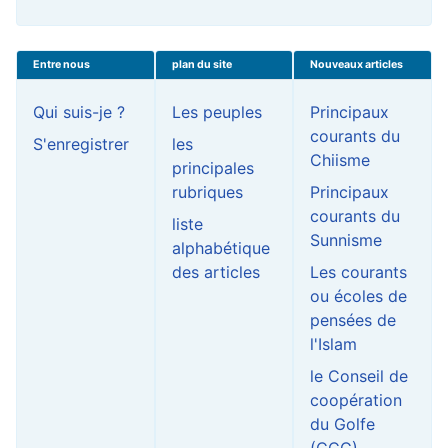
Entre nous
plan du site
Nouveaux articles
Qui suis-je ?
Les peuples
Principaux
courants du
S'enregistrer
les
Chiisme
principales
rubriques
Principaux
courants du
liste
Sunnisme
alphabétique
des articles
Les courants
ou écoles de
pensées de
l'Islam
le Conseil de
coopération
du Golfe