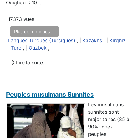
Ouïghour : 10 ...
17373 vues
Plus de rubriques ...
Langues Turques (Turciques)
, |
Kazakhs
, |
Kirghiz
,
|
Turc
, |
Ouzbek
,
Lire la suite...
Peuples musulmans Sunnites
Les musulmans
sunnites sont
majoritaires (85 à
90%) chez
peuples